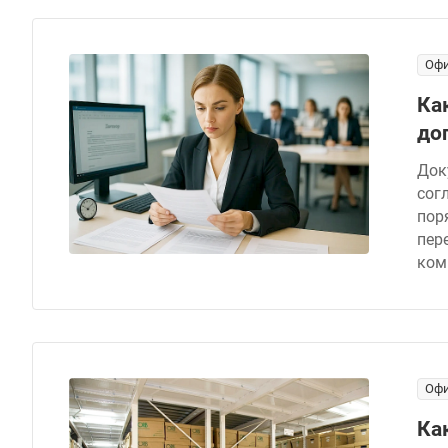
Офи
Ка
до
Док
сог
пор
пер
ком
Офи
Ка