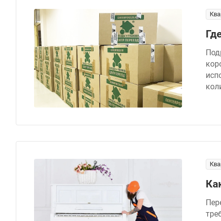
Ква
Гд
Под
кор
исп
кол
Ква
Ка
Пер
тре