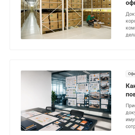
оф
Док
кор
ком
дел
Офи
Ка
по
При
док
иму
сот