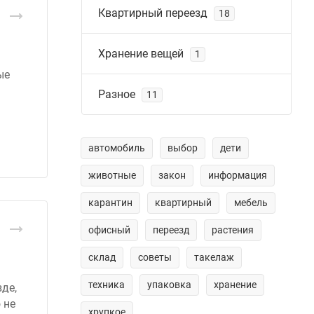
Квартирный переезд
18
Хранение вещей
1
ые
Разное
11
автомобиль
выбор
дети
животные
закон
информация
карантин
квартирный
мебель
офисный
переезд
растения
склад
советы
такелаж
техника
упаковка
хранение
де,
 не
хрупкое