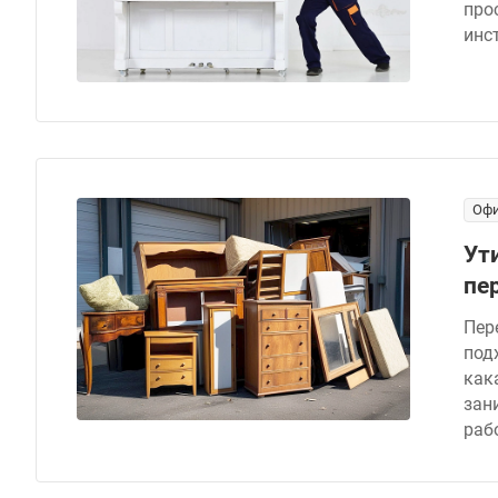
про
инс
Офи
Ут
пе
Пер
под
как
зан
раб