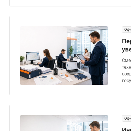
Офи
Пе
ув
Сме
тех
сох
гос
Офи
Ин