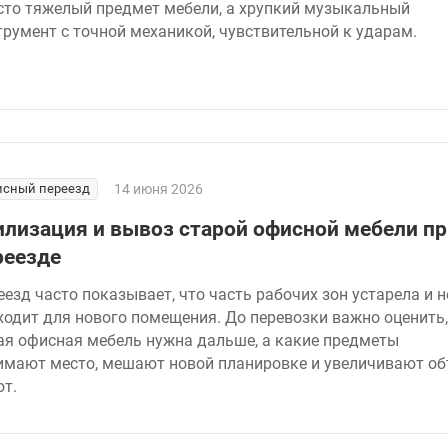
сто тяжелый предмет мебели, а хрупкий музыкальный
трумент с точной механикой, чувствительной к ударам.
сный переезд
14 июня 2026
илизация и вывоз старой офисной мебели пр
реезде
еезд часто показывает, что часть рабочих зон устарела и н
ходит для нового помещения. До перевозки важно оценить,
ая офисная мебель нужна дальше, а какие предметы
имают место, мешают новой планировке и увеличивают о
от.