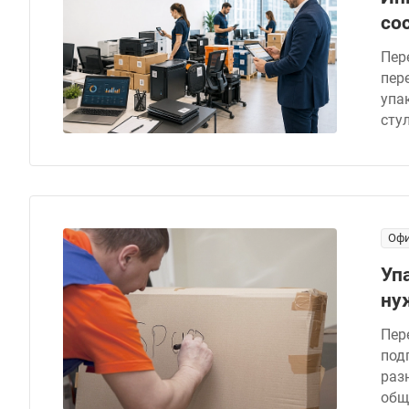
со
Пер
пере
упа
сту
Офи
Уп
ну
Пер
под
раз
общ