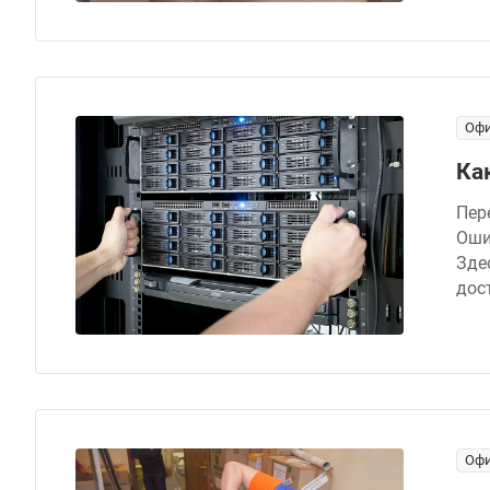
Офи
Ка
Пер
Оши
Зде
дос
Офи