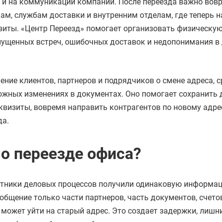
но и на коммуникации компании. После переезда важно вов
ам, службам доставки и внутренним отделам, где теперь н
зиты. «Центр Переезд» помогает организовать физическую
опущенных встреч, ошибочных доставок и недопонимания в
ние клиентов, партнеров и подрядчиков о смене адреса, с
можных изменениях в документах. Оно помогает сохранить
еквизиты, вовремя направить контрагентов по новому адре
да.
о переезде офиса?
стники деловых процессов получили одинаковую информа
бщение только части партнеров, часть документов, счетов
 может уйти на старый адрес. Это создает задержки, лишн