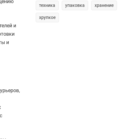
ещению
техника
упаковка
хранение
хрупкое
телей и
отовки
ты и
урьеров,
х
с