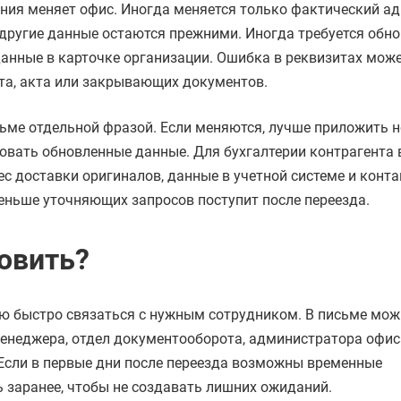
ия меняет офис. Иногда меняется только фактический адр
и другие данные остаются прежними. Иногда требуется обн
данные в карточке организации. Ошибка в реквизитах мож
та, акта или закрывающих документов.
исьме отдельной фразой. Если меняются, лучше приложить 
зовать обновленные данные. Для бухгалтерии контрагента
с доставки оригиналов, данные в учетной системе и конта
меньше уточняющих запросов поступит после переезда.
овить?
ю быстро связаться с нужным сотрудником. В письме мож
менеджера, отдел документооборота, администратора офис
. Если в первые дни после переезда возможны временные
ь заранее, чтобы не создавать лишних ожиданий.