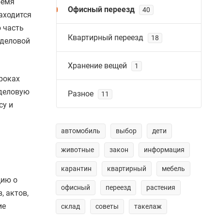
ремя
Офисный переезд
40
аходится
 часть
Квартирный переезд
18
 деловой
Хранение вещей
1
роках
 деловую
Разное
11
су и
автомобиль
выбор
дети
животные
закон
информация
карантин
квартирный
мебель
цию о
офисный
переезд
растения
, актов,
ие
склад
советы
такелаж