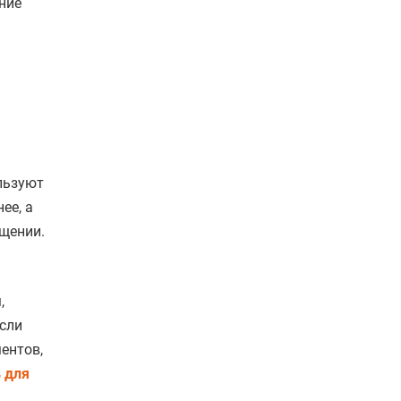
ние
льзуют
ее, а
бщении.
,
сли
ентов,
 для