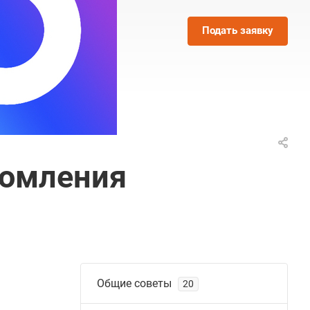
Подать заявку
домления
Общие советы
20