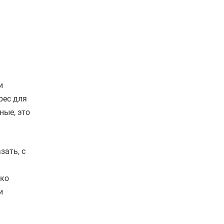
и
рес для
ные, это
зать, с
ько
и