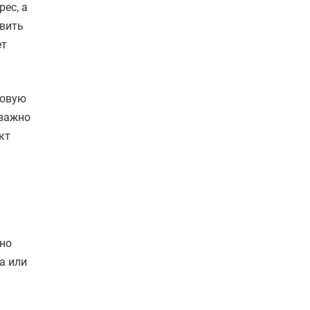
ес, а
овить
ет
новую
 важно
кт
но
а или