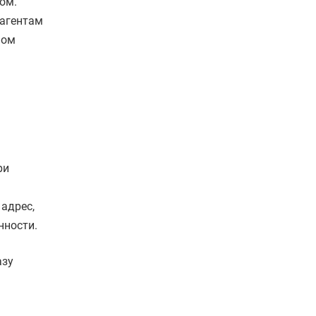
ом.
рагентам
мом
ри
адрес,
нности.
азу
а