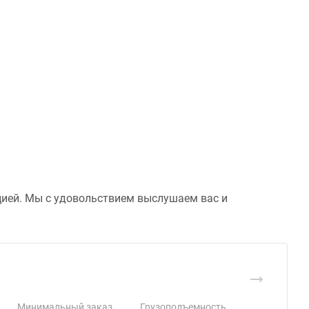
цией. Мы с удовольствием выслушаем вас и
Минимальный заказ
Грузоподъемность