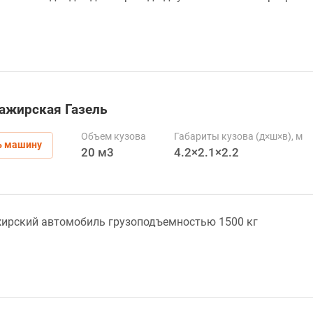
ажирская Газель
Объем кузова
Габариты кузова (д×ш×в), м
ь машину
20 м3
4.2×2.1×2.2
жирский автомобиль грузоподъемностью 1500 кг