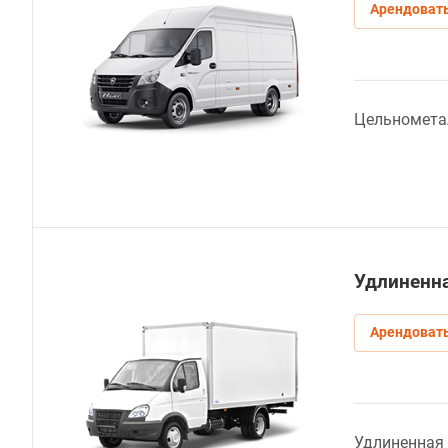
Арендоват
Цельномета
Удлиненна
Арендоват
Удлиненная 