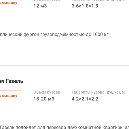
ь машину
12 м3
3.6×1.8×1.9
ллический фургон грузоподъемностью до 1000 кг
я Газель
Объем кузова
Габариты кузова (д×ш×в), м
ь машину
18-20 м3
4.2×2.1×2.2
Газель подойдет для переезда двухкомнатной квартиры ил