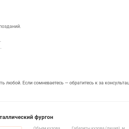
позданий.
.
.
ь любой. Если сомневаетесь — обратитесь к за консульта
таллический фургон
Объем кузова
Габариты кузова (д×ш×в), м