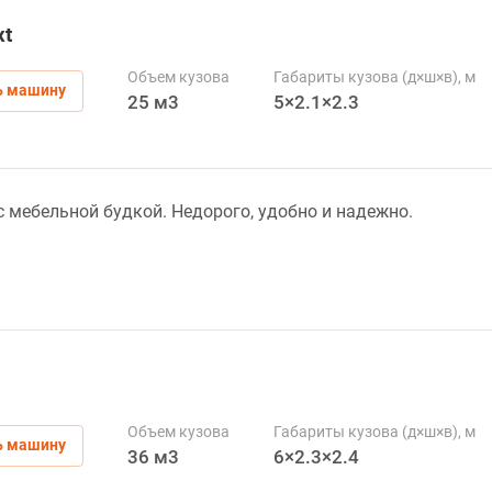
xt
Объем кузова
Габариты кузова (д×ш×в), м
ь машину
25 м3
5×2.1×2.3
 с мебельной будкой. Недорого, удобно и надежно.
Объем кузова
Габариты кузова (д×ш×в), м
ь машину
36 м3
6×2.3×2.4