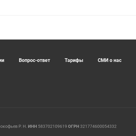
ии
Вопрос-ответ
Тарифы
СМИ о нас
окофьев Р. Н.
ИНН
583702109619
ОГРН
321774600054332