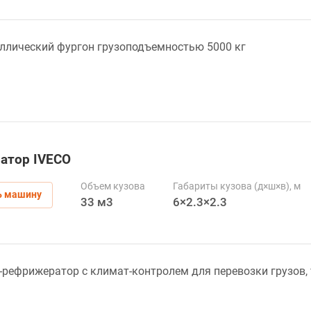
ллический фургон грузоподъемностью 5000 кг
атор IVECO
Объем кузова
Габариты кузова (д×ш×в), м
ь машину
33 м3
6×2.3×2.3
рефрижератор c климат-контролем для перевозки грузов