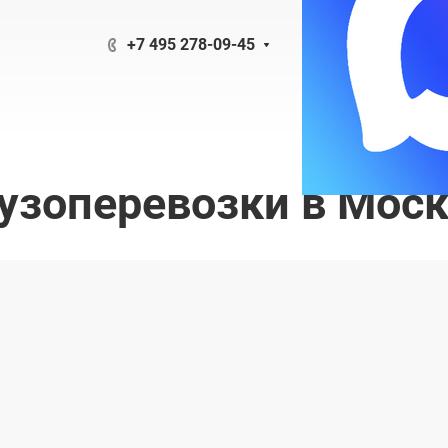
+7 495 278-09-45
узоперевозки в Мос
исные
сложности