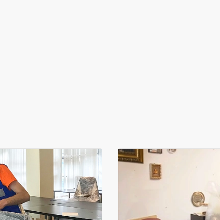
ми!
оэтому мы предлагаем
еезд