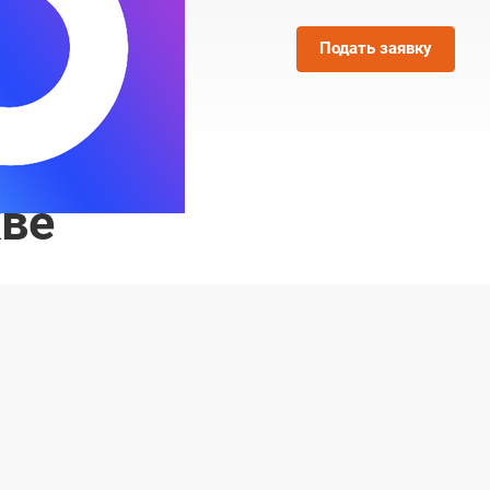
Подать заявку
кве