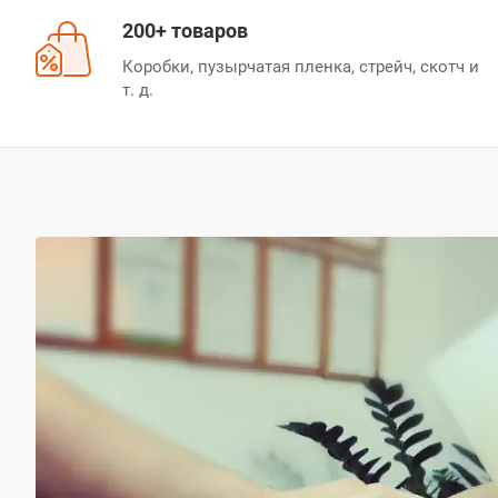
200+ товаров
Коробки, пузырчатая пленка, стрейч, скотч и
т. д.