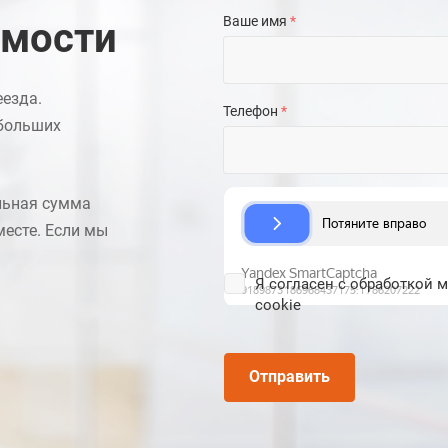
Ваше имя
*
имости
еезда.
Телефон
*
 больших
льная сумма
месте. Если мы
Я
согласен
с
обработкой 
cookie