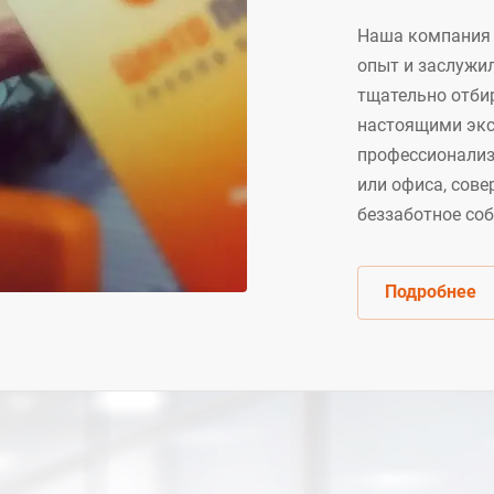
Наша компания о
опыт и заслужил
тщательно отби
настоящими экс
профессионализ
или офиса, сове
беззаботное со
Подробнее