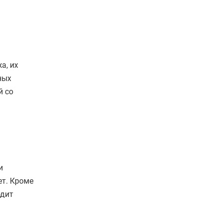
а, их
ных
й со
и
ет. Кроме
дит