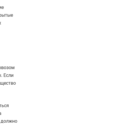
ие
крытые
х
вывозом
. Если
ущество
ться
а
о должно