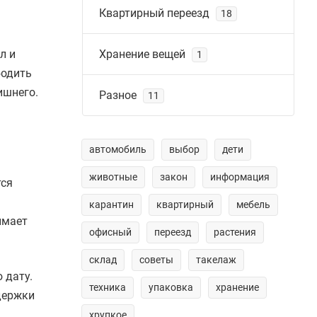
Квартирный переезд
18
л и
Хранение вещей
1
бодить
ишнего.
Разное
11
автомобиль
выбор
дети
животные
закон
информация
тся
карантин
квартирный
мебель
имает
офисный
переезд
растения
склад
советы
такелаж
 дату.
техника
упаковка
хранение
держки
хрупкое