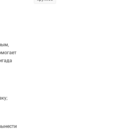
ным,
омогает
ригада
вку;
вынести