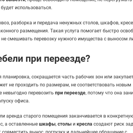
е будет использоваться.
воз, разборка и передача ненужных столов, шкафов, кресе
аконного размещения. Такая услуга помогает быстро осво
и не смешивать перевозку нужного имущества с выносом л
ебели при переезде?
 планировка, сокращается часть рабочих зон или закупае
ет не проходить по размерам, не соответствовать новым
ее невыгодно перевозить
при переезде
, потому что она зан
апуску офиса.
если аренда старого помещения заканчивается в конкретную
с, а оставленные
шкафы
,
столы
и
кресла
создают риск за
 совместить вынос, погрузку и дальнейшее обращение с