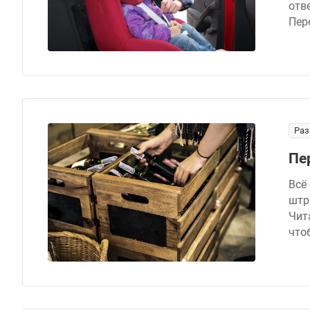
отв
Пер
Раз
Пе
Всё
штр
Чит
что