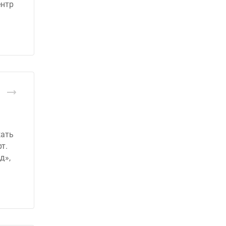
ентр
жать
т.
д»,