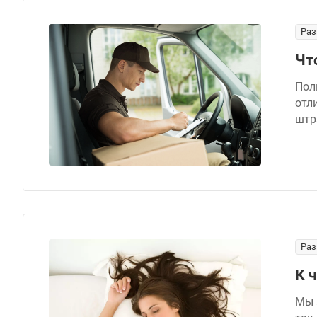
Раз
Чт
Пол
отл
штр
Раз
К 
Мы 