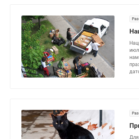
Раз
На
Нац
июл
нам
пра
дат
Раз
Пр
Для