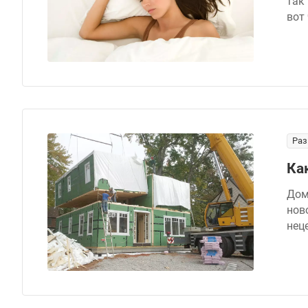
так
вот
Раз
Ка
Дом
нов
нец