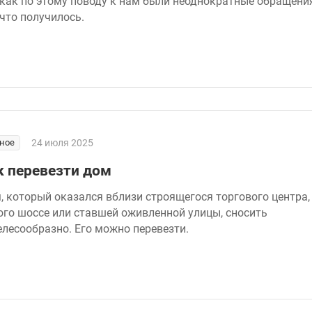
 как по этому поводу к нам были неоднократные обращения
 что получилось.
ное
24 июля 2025
к перевезти дом
, который оказался вблизи строящегося торгового центра,
ого шоссе или ставшей оживленной улицы, сносить
елесообразно. Его можно перевезти.