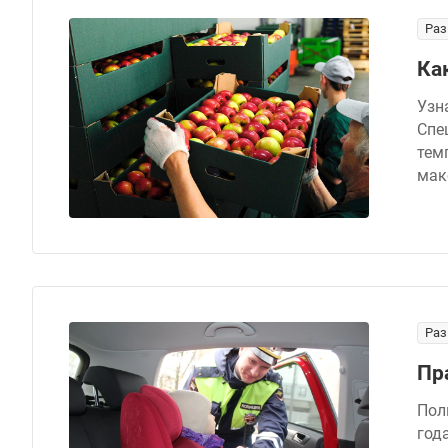
Раз
Ка
Узн
Спе
тем
мак
Раз
Пр
Пол
год