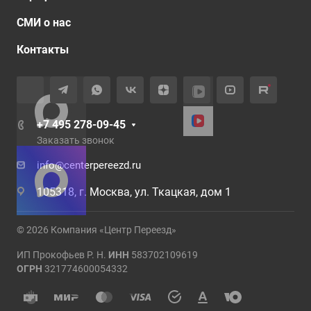
СМИ о нас
Контакты
+7 495 278-09-45
Заказать звонок
info@centerpereezd.ru
105318, г. Москва, ул. Ткацкая, дом 1
© 2026 Компания «Центр Переезд»
ИП Прокофьев Р. Н.
ИНН
583702109619
ОГРН
321774600054332