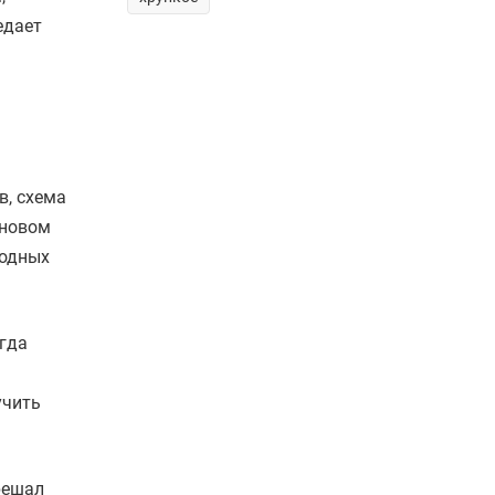
едает
в, схема
 новом
ходных
гда
учить
решал