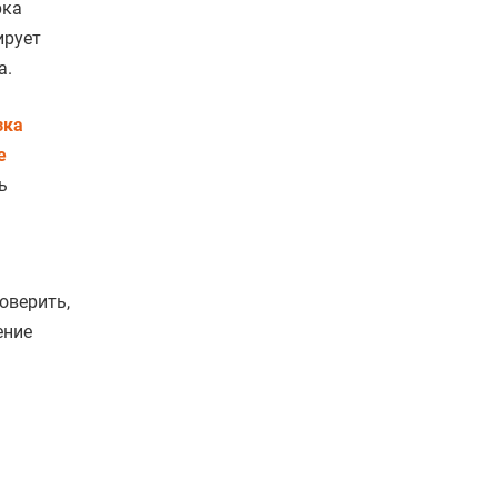
рка
ирует
а.
зка
е
ь
оверить,
ение