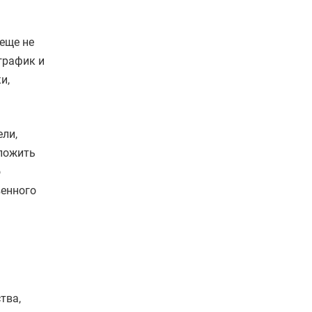
 еще не
график и
и,
ели,
сложить
о
венного
тва,