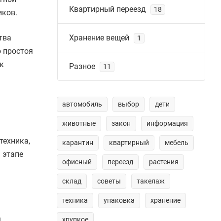
Квартирный переезд
18
иков.
тва
Хранение вещей
1
о простоя
к
Разное
11
автомобиль
выбор
дети
животные
закон
информация
техника,
карантин
квартирный
мебель
 этапе
офисный
переезд
растения
склад
советы
такелаж
техника
упаковка
хранение
,
хрупкое