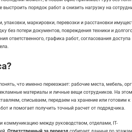
е выстроить порядок работ a снизить нагрузку на сотрудн
, упаковки, маркировки, перевозки и расстановки имущес
у без потери документов, повреждения техники и долгог
ния ответственного, графика работ, согласования доступа 
ела.
са?
нять, что именно переезжает: рабочие места, мебель, орг
рекламные материалы и личные вещи сотрудников. На этом
ставляем, списываем, передаем на хранение или готовим к
бот и помогает получить точный расчет от подрядчика.
ти коммуникацию между руководством, отделами, IT-
ей.
Ответственный за переезд
собирает данные по этажам