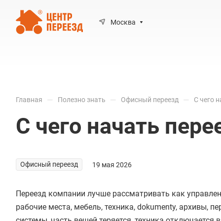
Москва
—
—
—
Главная
Полезно знать
Офисный переезд
С чего 
С чего начать пере
Офисный переезд
19 мая 2026
Переезд компании лучше рассматривать как управленч
рабочие места, мебель, техника, dokumenty, архивы, 
системы, часть вещей теряется, техника отключается 