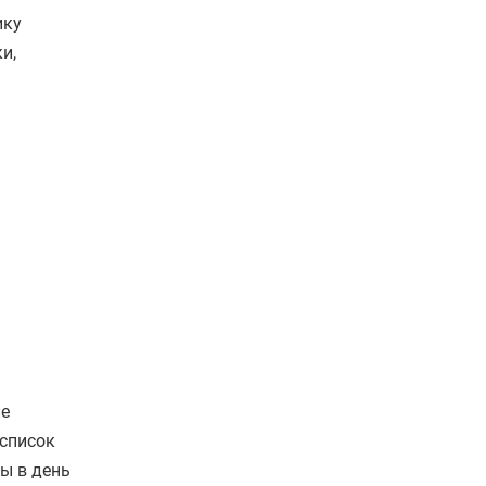
ику
и,
ие
 список
ы в день