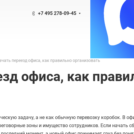
+7 495 278-09-45
начать переезд офиса, как правильно организовать
езд офиса, как прав
ескую задачу, а не как обычную перевозку коробок. В оф
переговорные зоны и имущество сотрудников. Если начать с
в последний момент, а новый офис принимает груз без пон