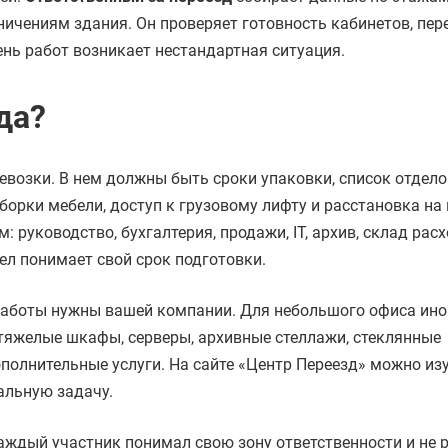
ничениям здания. Он проверяет готовность кабинетов, пер
ень работ возникает нестандартная ситуация.
да?
евозки. В нем должны быть сроки упаковки, список отдело
борки мебели, доступ к грузовому лифту и расстановка на
: руководство, бухгалтерия, продажи, IT, архив, склад рас
л понимает свой срок подготовки.
работы нужны вашей компании. Для небольшого офиса ино
 тяжелые шкафы, серверы, архивные стеллажи, стеклянные
полнительные услуги. На сайте «Центр Переезд» можно из
альную задачу.
аждый участник понимал свою зону ответственности и не 