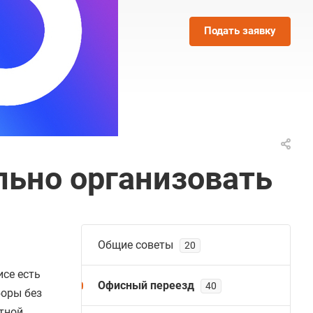
Подать заявку
ильно организовать
Общие советы
20
исе есть
Офисный переезд
40
боры без
ятной