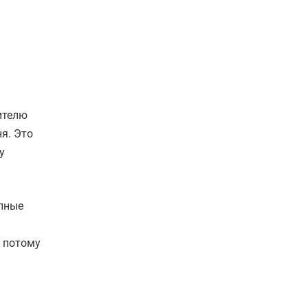
ителю
я. Это
у
упные
, потому