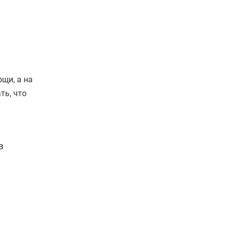
щи, а на
ть, что
в