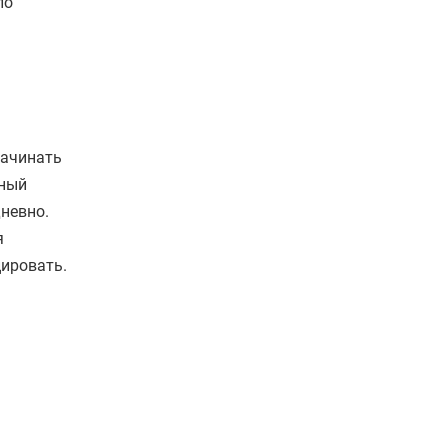
по
начинать
тный
невно.
я
ировать.