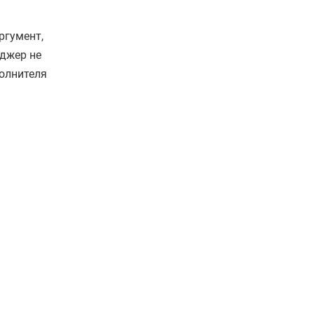
ргумент,
еджер не
олнителя