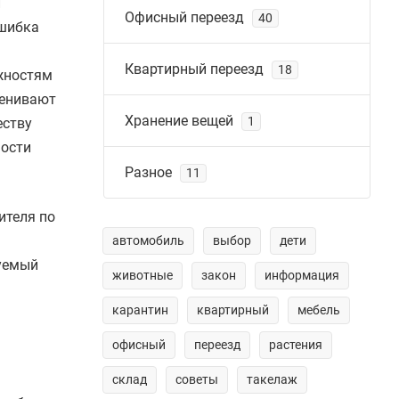
й
Офисный переезд
40
Ошибка
Квартирный переезд
18
жностям
ценивают
Хранение вещей
1
еству
ности
Разное
11
ителя по
автомобиль
выбор
дети
зуемый
животные
закон
информация
карантин
квартирный
мебель
офисный
переезд
растения
склад
советы
такелаж