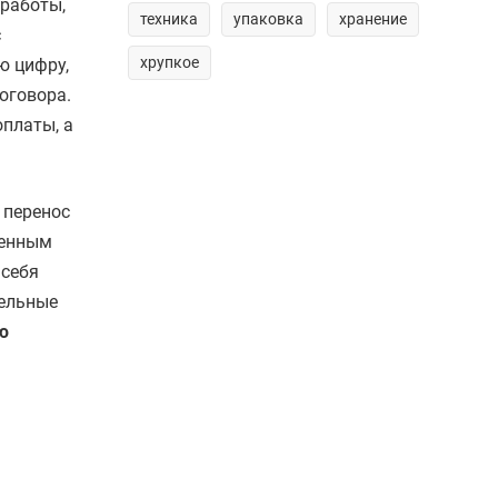
 работы,
техника
упаковка
хранение
с
хрупкое
ю цифру,
оговора.
оплаты, а
 перенос
ченным
 себя
тельные
ю