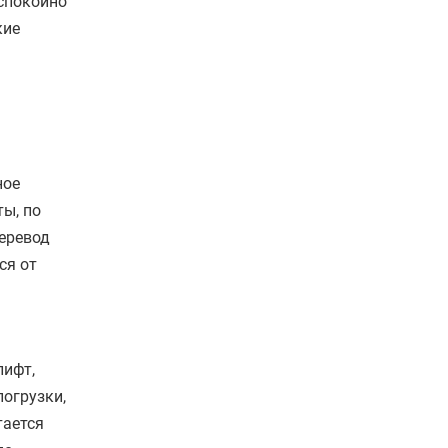
 спокойно
кие
ное
ты, по
перевод
ся от
лифт,
погрузки,
тается