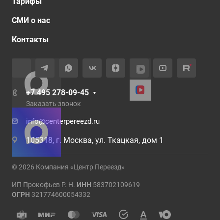
Тарифы
СМИ о нас
Контакты
+7 495 278-09-45
Заказать звонок
info@centerpereezd.ru
105318, г. Москва, ул. Ткацкая, дом 1
© 2026 Компания «Центр Переезд»
ИП Прокофьев Р. Н.
ИНН
583702109619
ОГРН
321774600054332