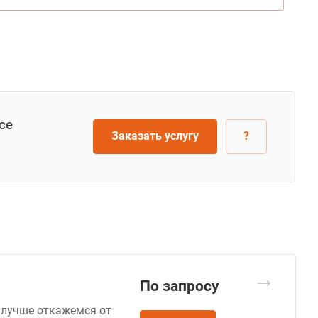
се
Заказать услугу
?
По зап
р
осу
 лучше откажемся от