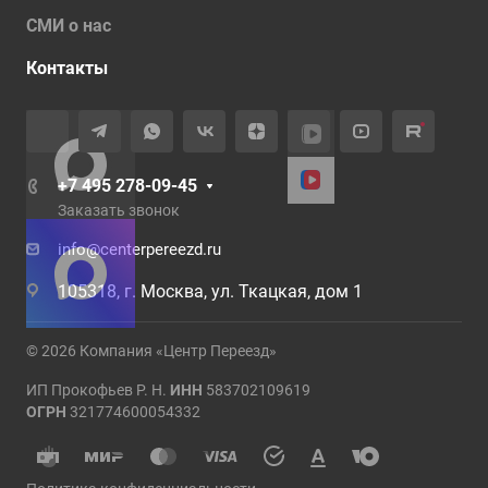
СМИ о нас
Контакты
+7 495 278-09-45
Заказать звонок
info@centerpereezd.ru
105318, г. Москва, ул. Ткацкая, дом 1
© 2026 Компания «Центр Переезд»
ИП Прокофьев Р. Н.
ИНН
583702109619
ОГРН
321774600054332