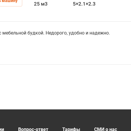
ь машину
25 м3
5×2.1×2.3
 с мебельной будкой. Недорого, удобно и надежно.
ии
Вопрос-ответ
Тарифы
СМИ о нас