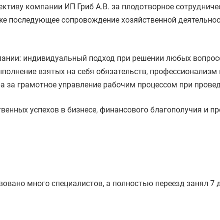
тиву компании ИП Гриб А.В. за плодотворное сотрудничес
к же последующее сопровождение хозяйственной деятельно
пании: индивидуальный подход при решении любых вопросо
полнение взятых на себя обязательств, профессионализм и
а за грамотное управление рабочим процессом при провед
твенных успехов в бизнесе, финансового благополучия и 
овано много специалистов, а полностью переезд занял 7 