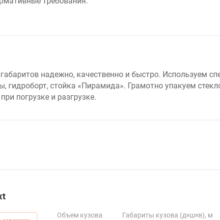
рмативные требования.
габаритов надежно, качественно и быстро. Используем с
ы, гидроборт, стойка «Пирамида». Грамотно упакуем стекл
ри погрузке и разгрузке.
xt
Объем кузова
Габариты кузова (д×ш×в), м