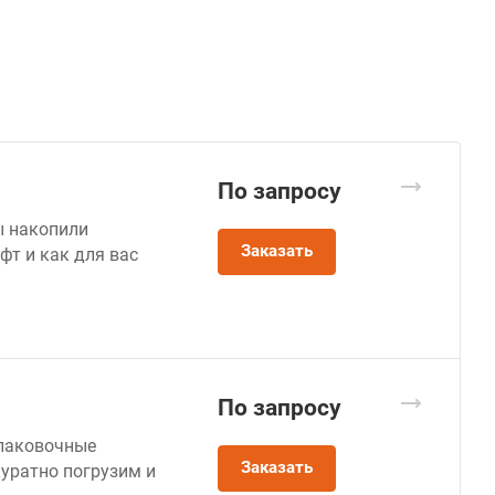
По зап
р
осу
ы накопили
Заказать
фт и как для вас
По зап
р
осу
упаковочные
Заказать
куратно погрузим и