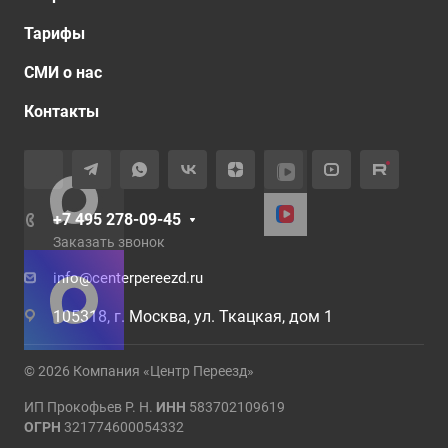
Тарифы
СМИ о нас
Контакты
+7 495 278-09-45
Заказать звонок
info@centerpereezd.ru
105318, г. Москва, ул. Ткацкая, дом 1
© 2026 Компания «Центр Переезд»
ИП Прокофьев Р. Н.
ИНН
583702109619
ОГРН
321774600054332