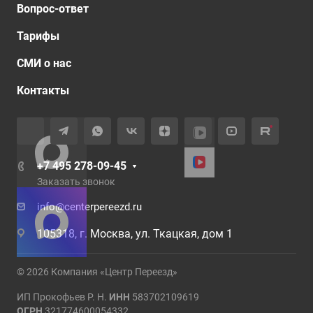
Вопрос-ответ
Тарифы
СМИ о нас
Контакты
+7 495 278-09-45
Заказать звонок
info@centerpereezd.ru
105318, г. Москва, ул. Ткацкая, дом 1
© 2026 Компания «Центр Переезд»
ИП Прокофьев Р. Н.
ИНН
583702109619
ОГРН
321774600054332