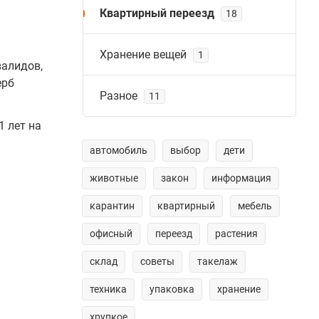
Квартирный переезд
18
Хранение вещей
1
валидов,
ерб
Разное
11
 лет на
автомобиль
выбор
дети
животные
закон
информация
карантин
квартирный
мебель
офисный
переезд
растения
склад
советы
такелаж
техника
упаковка
хранение
хрупкое