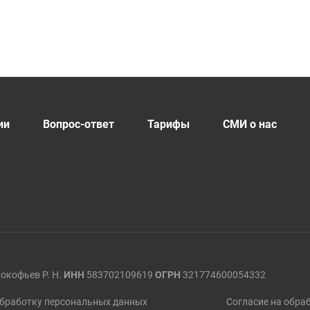
ии
Вопрос-ответ
Тарифы
СМИ о нас
окофьев Р. Н.
ИНН
583702109619
ОГРН
321774600054332
обработку персональных данных
Согласие на обраб