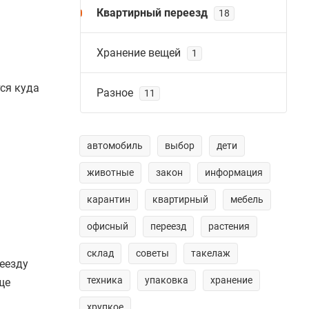
Квартирный переезд
18
Хранение вещей
1
ся куда
Разное
11
автомобиль
выбор
дети
животные
закон
информация
карантин
квартирный
мебель
офисный
переезд
растения
склад
советы
такелаж
еезду
техника
упаковка
хранение
ще
хрупкое