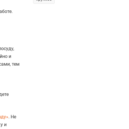
аботе.
посуду,
йно и
сами, тем
дете
зду»
. Не
у и