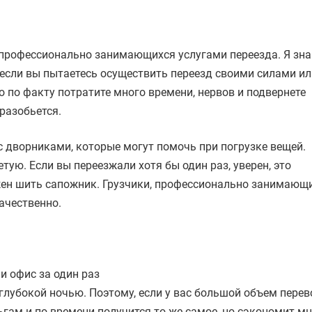
 профессионально занимающихся услугами переезда. Я зн
 если вы пытаетесь осуществить переезд своими силами ил
о по факту потратите много времени, нервов и подвернете
 разобьется.
 дворниками, которые могут помочь при погрузке вещей.
етую. Если вы переезжали хотя бы один раз, уверен, это
лжен шить сапожник. Грузчики, профессионально занимающ
ачественно.
и офис за один раз
глубокой ночью. Поэтому, если у вас большой объем пере
ьгам и по времени получится то же самое, но сэкономит м