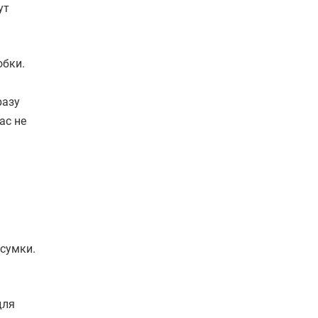
ут
обки.
разу
ас не
 сумки.
для