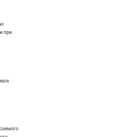
аю
и при
иеся
возимого
ного