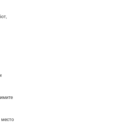
бот,
м
римите
е место