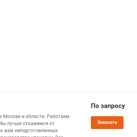
По зап
р
осу
 Москве и области. Работаем
Заказать
 Мы лучше откажемся от
 к вам неподготовленных