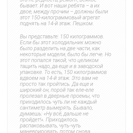
бывает. И вот наши ребята – а их
двое, между прочим – должны были
этот 150-килограммовый агрегат
поднять на 14-й этаж. Пешком.
Вы представьте: 150 килограммов.
Если бы этот холодильник можно
было разделить на две части, как
некоторые модели, было бы легче. Но
этот попался такой, что целиком
тащить надо, да еще и в заводской
упаковке. То есть, 150 килограммов
вдвоем на 14-й этаж. Это вам не
просто так пройтись. Да еще и
широкий он, порой так еле-еле
пролезал в дверные проемы, что
приходилось чуть ли не каждый
сантиметр вымерять. Бывало,
думаешь: «Ну всё, дальше не
пройдет!». Приходилось
распаковывать, чуть-чуть
маневрировать, потом снова