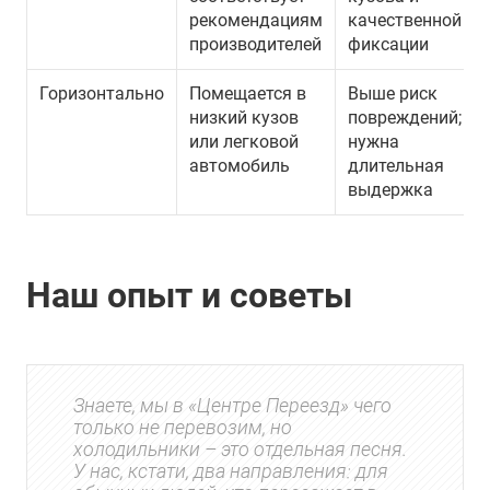
рекомендациям
качественной
производителей
фиксации
Горизонтально
Помещается в
Выше риск
низкий кузов
повреждений;
или легковой
нужна
автомобиль
длительная
выдержка
Наш опыт и советы
Знаете, мы в «Центре Переезд» чего
только не перевозим, но
холодильники – это отдельная песня.
У нас, кстати, два направления: для