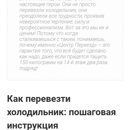
настоящие герои. Они не просто
перевезли холодильник, они
преодолели все трудности, проявив
невероятное терпение, силу и
профессионализм. Вот за это мы их и
ценим! Потому что когда
сталкиваешься с таким, понимаешь,
почему именно «Центр Переезд» – это
гарантия того, что всё будет сделано
как надо, даже если придется тащить
150 килограмм на 14-й этаж два раза
подряд!
Как перевезти
холодильник: пошаговая
инструкция