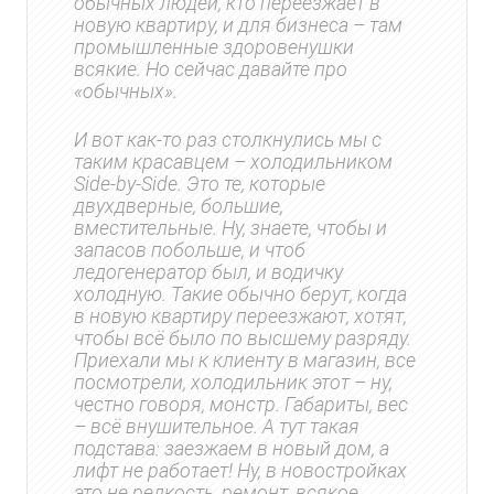
обычных людей, кто переезжает в
новую квартиру, и для бизнеса – там
промышленные здоровенушки
всякие. Но сейчас давайте про
«обычных».
И вот как-то раз столкнулись мы с
таким красавцем – холодильником
Side-by-Side. Это те, которые
двухдверные, большие,
вместительные. Ну, знаете, чтобы и
запасов побольше, и чтоб
ледогенератор был, и водичку
холодную. Такие обычно берут, когда
в новую квартиру переезжают, хотят,
чтобы всё было по высшему разряду.
Приехали мы к клиенту в магазин, все
посмотрели, холодильник этот – ну,
честно говоря, монстр. Габариты, вес
– всё внушительное. А тут такая
подстава: заезжаем в новый дом, а
лифт не работает! Ну, в новостройках
это не редкость, ремонт, всякое